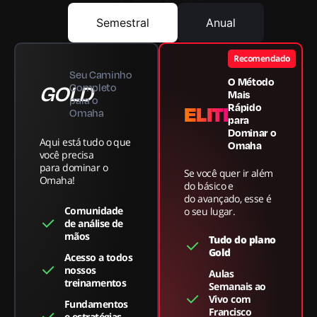
Semestral
Anual
Recomendado
Seu Caminho
O Método
GOLD
Completo
Mais
para o
ELITE
Rápido
Omaha
para
Dominar o
Aqui está tudo o que
Omaha
você precisa
para dominar o
Se você quer ir além
Omaha!
do básico e
do avançado, esse é
Comunidade
o seu lugar.
de análise de
mãos
Tudo do plano
Gold
Acesso a todos
nossos
Aulas
treinamentos
Semanais ao
Vivo com
Fundamentos
Francisco
e estratégias