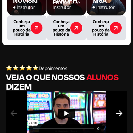
NOVISKI
BARUFFI
NISA
♦️ Fundador e
♠️ Instrutor
Instrutor
♣️ ️Instrutor
Conheça
Conheça
Conheça
um
um
um
pouco da
pouco da
pouco da
História
História
História
Depoimentos
VEJA O QUE NOSSOS
ALUNOS
DIZEM